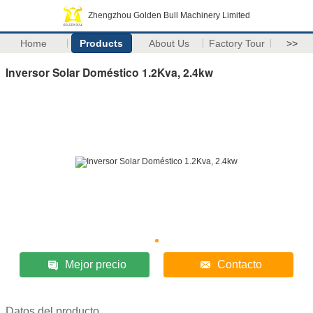
Zhengzhou Golden Bull Machinery Limited
Home
Products
About Us
Factory Tour
>>
Inversor Solar Doméstico 1.2Kva, 2.4kw
Mejor precio
Contacto
Datos del producto