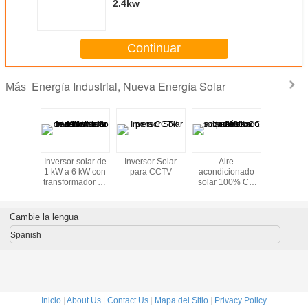
2.4kw
Continuar
Energía Industrial, Nueva Energía Solar
Más
olar 10W
Inversor solar de
Inversor Solar
Aire
Inversor s
 20W
1 kW a 6 kW con
para CCTV
acondicionado
5 k
250W En
transformador de
solar 100% CC
nta
aislamiento de
para uso
salida
doméstico
Cambie la lengua
Spanish
Inicio
|
About Us
|
Contact Us
|
Mapa del Sitio
|
Privacy Policy