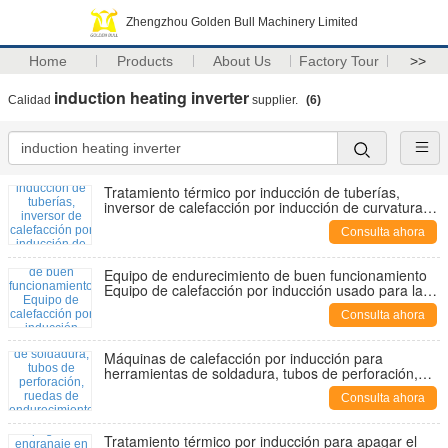
Zhengzhou Golden Bull Machinery Limited
Home
Products
About Us
Factory Tour
>>
induction heating inverter
Calidad
supplier.
(6)
Tratamiento térmico por inducción de tuberías,
inversor de calefacción por inducción de curvatura
de tuberías
Consulta ahora
Equipo de endurecimiento de buen funcionamiento
Equipo de calefacción por inducción usado para la
venta
Consulta ahora
Máquinas de calefacción por inducción para
herramientas de soldadura, tubos de perforación,
ruedas de endurecimiento por inducción, ejes,
Consulta ahora
engranajes y forja de metales
Tratamiento térmico por inducción para apagar el